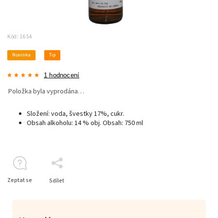
Kód:
1654
Novinka
Tip
1 hodnocení
Položka byla vyprodána…
Složení: voda, švestky 17%, cukr.
Obsah alkoholu: 14 % obj. Obsah: 750 ml
Zeptat se
Sdílet