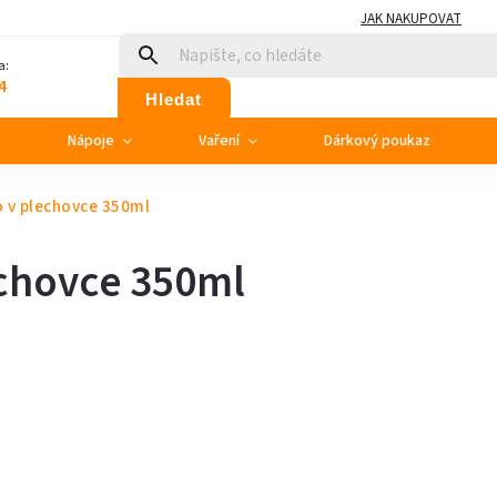
JAK NAKUPOVAT
a:
4
Hledat
e
Nápoje
Vaření
Dárkový poukaz
 v plechovce 350ml
chovce 350ml