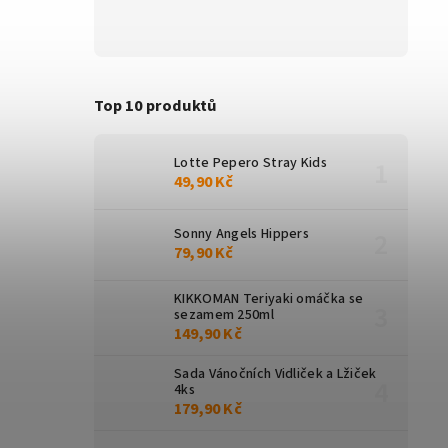
Top 10 produktů
Lotte Pepero Stray Kids
49,90 Kč
Sonny Angels Hippers
79,90 Kč
KIKKOMAN Teriyaki omáčka se
sezamem 250ml
149,90 Kč
Sada Vánočních Vidliček a Lžiček
4ks
179,90 Kč