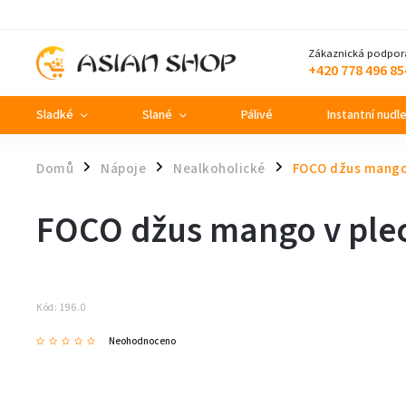
Zákaznická podpor
+420 778 496 85
Sladké
Slané
Pálivé
Instantní nudl
Domů
Nápoje
Nealkoholické
FOCO džus mango
/
/
/
FOCO džus mango v ple
Kód:
196.0
Neohodnoceno