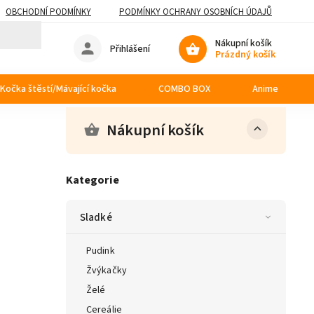
OBCHODNÍ PODMÍNKY
PODMÍNKY OCHRANY OSOBNÍCH ÚDAJŮ
Nákupní košík
Přihlášení
Prázdný košík
Kočka štěstí/Mávající kočka
COMBO BOX
Anime
Nákupní košík
Kategorie
Sladké
Pudink
Žvýkačky
Želé
Cereálie