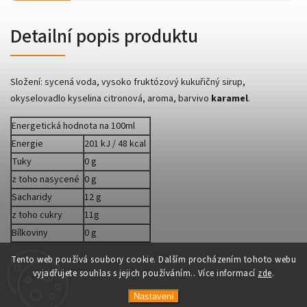
Detailní popis produktu
Složení:
sycená voda, vysoko fruktózový kukuřičný sirup,
okyselovadlo kyselina citronová, aroma, barvivo
karamel
.
Energetická hodnota na 100ml
Energie
201 kJ / 48 kcal
Tuky
0 g
z toho nasycené
0 g
Sacharidy
12 g
z toho cukry
11g
Bílkoviny
0 g
Sůl
0 g
Tento web používá soubory cookie. Dalším procházením tohoto webu
vyjadřujete souhlas s jejich používáním.. Více informací
zde
.
Nastavení