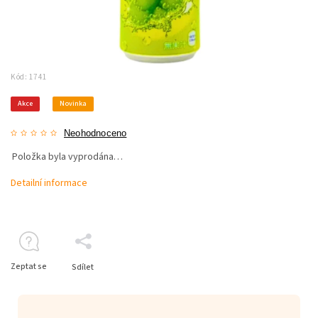
Kód:
1741
Akce
Novinka
Neohodnoceno
Položka byla vyprodána…
Detailní informace
Zeptat se
Sdílet