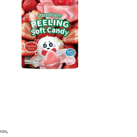
e
kou,