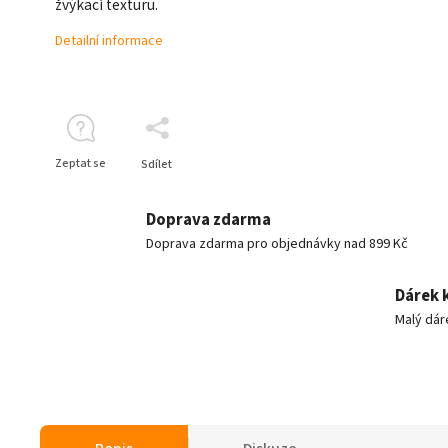
žvýkací texturu.
Detailní informace
Zeptat se
Sdílet
Doprava zdarma
Doprava zdarma pro objednávky nad 899 Kč
Dárek 
Malý dár