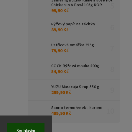
Samyang Buldak Ramen Rose Hot
Chicken In A Bowl 105g KOR
99,90 Kč
Rýžový papír na závitky
89,90 Kč
Ústřicová omáčka 255g
79,90 Kč
COCK Rýžová mouka 400g
54,90 Kč
YUZU Maracuja Sirup 550 g
299,90 Kč
Sanrio termohrnek - kuromi
499,90 Kč
Souhlasím