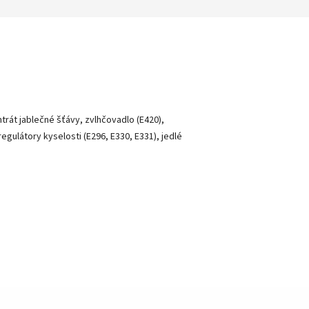
trát jablečné šťávy, zvlhčovadlo (E420),
regulátory kyselosti (E296, E330, E331), jedlé