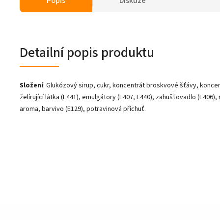
Popis
Diskuze
Detailní popis produktu
Složení
: Glukózový sirup, cukr, koncentrát broskvové šťávy, koncen
želírující látka (E441), emulgátory (E407, E440), zahušťovadlo (E406), 
aroma, barvivo (E129), potravinová příchuť.