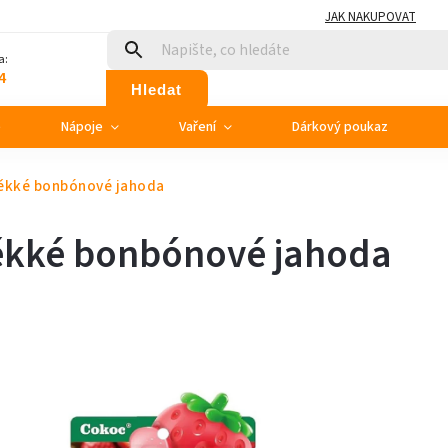
JAK NAKUPOVAT
a:
4
Hledat
e
Nápoje
Vaření
Dárkový poukaz
ěkké bonbónové jahoda
ěkké bonbónové jahoda