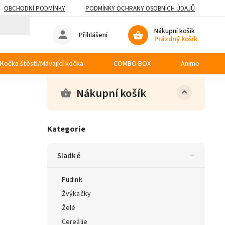
OBCHODNÍ PODMÍNKY
PODMÍNKY OCHRANY OSOBNÍCH ÚDAJŮ
Nákupní košík
Přihlášení
Prázdný košík
Kočka štěstí/Mávající kočka
COMBO BOX
Anime
Nákupní košík
Kategorie
Sladké
Pudink
Žvýkačky
Želé
Cereálie