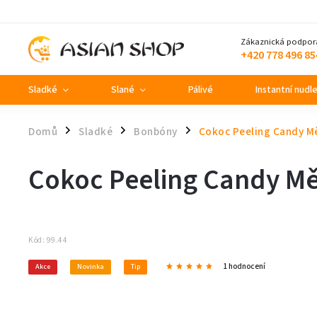
Zákaznická podpor
+420 778 496 85
Sladké
Slané
Pálivé
Instantní nudl
Domů
Sladké
Bonbóny
Cokoc Peeling Candy M
/
/
/
Cokoc Peeling Candy M
Kód:
99.44
1 hodnocení
Akce
Novinka
Tip