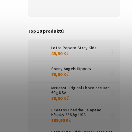
Top 10 produktů
Lotte Pepero Stray Kids
49,90 Kč
Sonny Angels Hippers
79,90 Kč
MrBeast Original Chocolate Bar
60g USA
79,90 Kč
Cheetos Cheddar Jalapeno
Křupky 226,8g USA
199,90 Kč