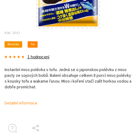
Kód:
1642
Novinka
Tip
1 hodnocení
Instantní miso polévka s tofu. Jedná se o japonskou polévku z miso
pasty ze sojových bobů. Balení obsahuje celkem 8 porcí miso polévky
s kousky tofu a wakame řasou. Miso i koření stačí zalít horkou vodou a
dobře promíchat.
Detailní informace