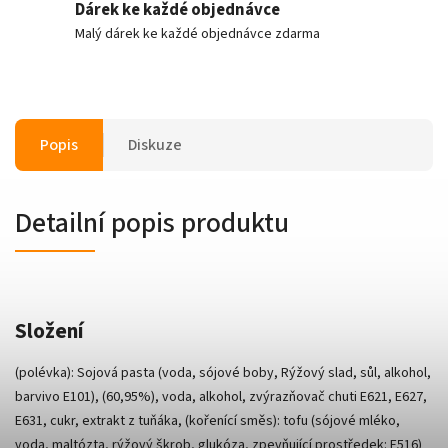
Dárek ke každé objednávce
Malý dárek ke každé objednávce zdarma
Popis
Diskuze
Detailní popis produktu
Složení
(polévka): Sojová pasta (voda, sójové boby, Rýžový slad, sůl, alkohol,
barvivo E101), (60,95%), voda, alkohol, zvýrazňovač chuti E621, E627,
E631, cukr, extrakt z tuňáka, (kořenící směs): tofu (sójové mléko,
voda, maltózta, rýžový škrob, glukóza, zpevňující prostředek: E516)