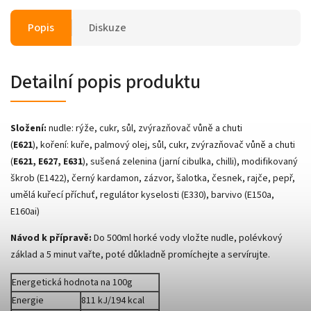
Popis
Diskuze
Detailní popis produktu
Složení:
nudle:
rýže, cukr, sůl, zvýrazňovač vůně a chuti
(
E621
),
koření:
kuře, palmový olej, sůl, cukr, zvýrazňovač vůně a chuti
(
E621, E627, E631
), sušená zelenina (jarní cibulka, chilli), modifikovaný
škrob (E1422), černý kardamon, zázvor, šalotka, česnek, rajče, pepř,
umělá kuřecí příchuť, regulátor kyselosti (E330), barvivo (E150a,
E160ai)
Návod k přípravě:
Do 500ml horké vody vložte nudle, polévkový
základ a 5 minut vařte, poté důkladně promíchejte a servírujte.
Energetická hodnota na 100g
Energie
811 kJ/194 kcal