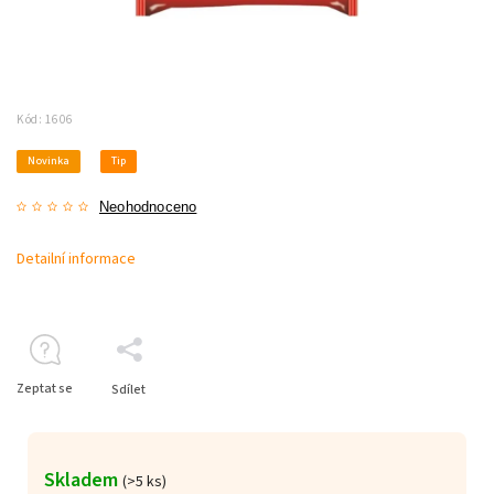
Kód:
1606
Novinka
Tip
Neohodnoceno
Detailní informace
Zeptat se
Sdílet
Skladem
(>5 ks)