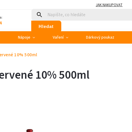
JAK NAKUPOVAT
a:
4
Hledat
e
Nápoje
Vaření
Dárkový poukaz
červené 10% 500ml
červené 10% 500ml