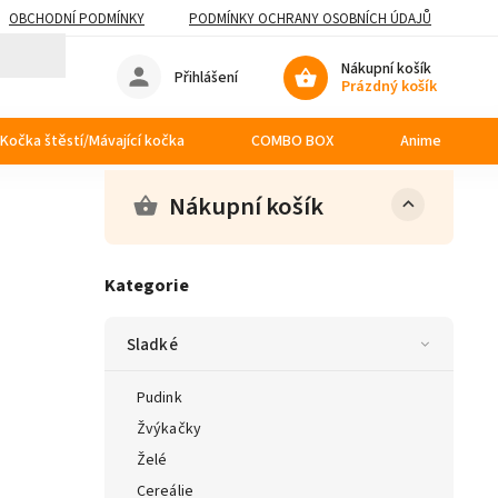
OBCHODNÍ PODMÍNKY
PODMÍNKY OCHRANY OSOBNÍCH ÚDAJŮ
Nákupní košík
Přihlášení
Prázdný košík
Kočka štěstí/Mávající kočka
COMBO BOX
Anime
Nákupní košík
Kategorie
Sladké
Pudink
Žvýkačky
Želé
Cereálie