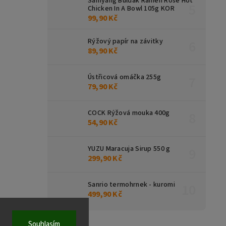
Samyang Buldak Ramen Rose Hot
Chicken In A Bowl 105g KOR
99,90 Kč
Rýžový papír na závitky
89,90 Kč
Ústřicová omáčka 255g
79,90 Kč
COCK Rýžová mouka 400g
54,90 Kč
YUZU Maracuja Sirup 550 g
299,90 Kč
Sanrio termohrnek - kuromi
499,90 Kč
Souhlasím