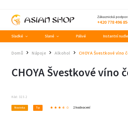
Zákaznická podpor
+420 778 496 85
Sladké
Slané
Pálivé
Instantní nudl
Domů
Nápoje
Alkohol
CHOYA Švestkové víno 
/
/
/
CHOYA Švestkové víno 
Kód:
323.2
2 hodnocení
Novinka
Tip