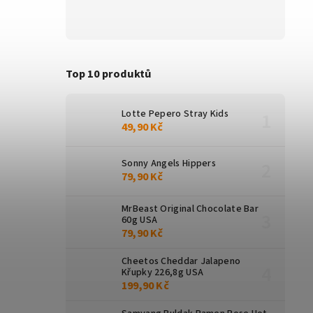
Top 10 produktů
Lotte Pepero Stray Kids
49,90 Kč
Sonny Angels Hippers
79,90 Kč
MrBeast Original Chocolate Bar
60g USA
79,90 Kč
Cheetos Cheddar Jalapeno
Křupky 226,8g USA
199,90 Kč