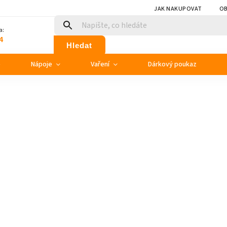
JAK NAKUPOVAT
OB
a:
4
Hledat
e
Nápoje
Vaření
Dárkový poukaz