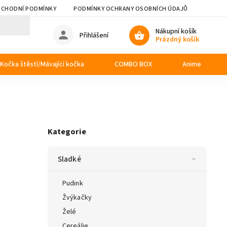
CHODNÍ PODMÍNKY
PODMÍNKY OCHRANY OSOBNÍCH ÚDAJŮ
Nákupní košík
Přihlášení
Prázdný košík
Kočka štěstí/Mávající kočka
COMBO BOX
Anime
Kategorie
Sladké
Pudink
Žvýkačky
Želé
Cereálie