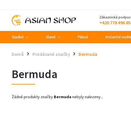
Zákaznická podpor
+420 778 496 85
Sladké
Slané
Pálivé
Instantní nudl
Domů
Prodávané značky
Bermuda
/
/
Bermuda
Žádné produkty značky
Bermuda
nebyly nalezeny...