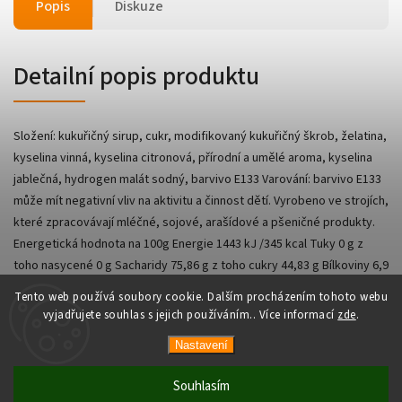
Popis
Diskuze
Detailní popis produktu
Složení: kukuřičný sirup, cukr, modifikovaný kukuřičný škrob, želatina,
kyselina vinná, kyselina citronová, přírodní a umělé aroma, kyselina
jablečná, hydrogen malát sodný, barvivo E133 Varování: barvivo E133
může mít negativní vliv na aktivitu a činnost dětí. Vyrobeno ve strojích,
které zpracovávají mléčné, sojové, arašídové a pšeničné produkty.
Energetická hodnota na 100g Energie 1443 kJ /345 kcal Tuky 0 g z
toho nasycené 0 g Sacharidy 75,86 g z toho cukry 44,83 g Bílkoviny 6,9
g Sůl 0,05 g
Tento web používá soubory cookie. Dalším procházením tohoto webu
vyjadřujete souhlas s jejich používáním.. Více informací
zde
.
Nastavení
Copyright 2026
AsianShop
. Všechna práva vyhrazena.
Vytvořil
Shoptet
| Design
Shoptak.cz
Souhlasím