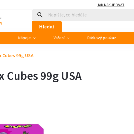
JAK NAKUPOVAT
a:
4
Hledat
e
Nápoje
Vaření
Dárkový poukaz
x Cubes 99g USA
x Cubes 99g USA