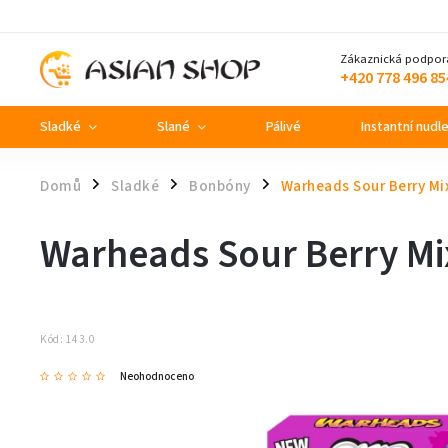
Zákaznická podpor
+420 778 496 85
Sladké
Slané
Pálivé
Instantní nudl
Domů
Sladké
Bonbóny
Warheads Sour Berry Mi
/
/
/
Warheads Sour Berry Mi
Kód:
143.0
Neohodnoceno