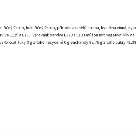
uřičný škrob, kukuřičný škrob, přírodní a umělé aroma, kyselina vinná, kys
viva E129 a E133. Varování: barviva E129 a E133 můžou mít negativní vliv na
 /345 kcal Tuky 0 g z toho nasycené 0 g Sacharidy 82,76 g z toho cukry 41,3