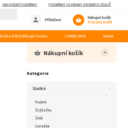
OBCHODNÍ PODMÍNKY
PODMÍNKY OCHRANY OSOBNÍCH ÚDAJŮ
Nákupní košík
Přihlášení
Prázdný košík
Kočka štěstí/Mávající kočka
COMBO BOX
Anime
Nákupní košík
Kategorie
Sladké
Pudink
Žvýkačky
Želé
Cereálie