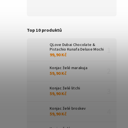
Top 10 produktů
QLove Dubai Chocolate &
Pistachio Kunafa Deluxe Mochi
99,90 Kč
Konjac želé marakuja
59,90 Kč
Konjac želé litchi
59,90 Kč
Konjac želé broskev
59,90 Kč