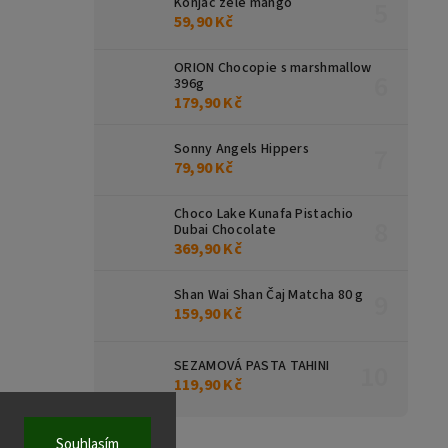
Konjac želé mango
59,90 Kč
ORION Chocopie s marshmallow
396g
179,90 Kč
Sonny Angels Hippers
79,90 Kč
Choco Lake Kunafa Pistachio
Dubai Chocolate
369,90 Kč
Shan Wai Shan Čaj Matcha 80 g
159,90 Kč
SEZAMOVÁ PASTA TAHINI
119,90 Kč
Souhlasím