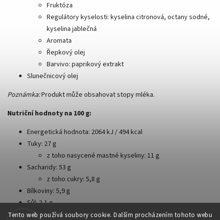
Fruktóza
Regulátory kyselosti: kyselina citronová, octany sodné,
kyselina jablečná
Aromata
Řepkový olej
Barvivo: paprikový extrakt
Slunečnicový olej
Poznámka:
Produkt může obsahovat stopy mléka.
Nutriční hodnoty na 100 g:
Energetická hodnota: 2064 kJ / 494 kcal
Tuky: 27 g
z toho nasycené mastné kyseliny: 11 g
Sacharidy: 53 g
z toho cukry: 5,8 g
Bílkoviny: 5,9 g
Sůl: 2,1 g
Tento web používá soubory cookie. Dalším procházením tohoto webu