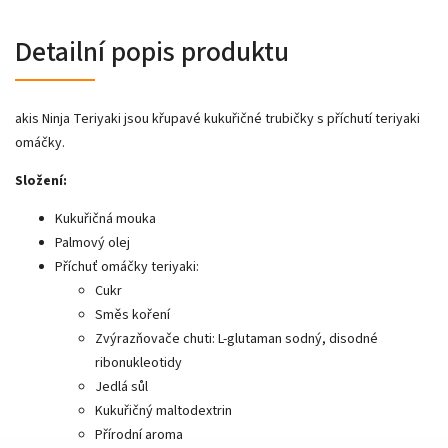
Detailní popis produktu
akis Ninja Teriyaki jsou křupavé kukuřičné trubičky s příchutí teriyaki
omáčky.
Složení:
Kukuřičná mouka
Palmový olej
Příchuť omáčky teriyaki:
Cukr
Směs koření
Zvýrazňovače chuti: L-glutaman sodný, disodné
ribonukleotidy
Jedlá sůl
Kukuřičný maltodextrin
Přírodní aroma