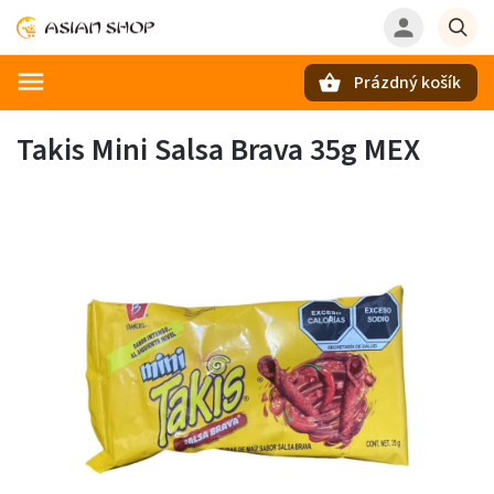
Prázdný košík
Hledat
Takis Mini Salsa Brava 35g MEX