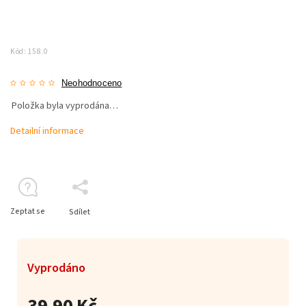
Kód:
158.0
Neohodnoceno
Položka byla vyprodána…
Detailní informace
Zeptat se
Sdílet
Vyprodáno
39,90 Kč