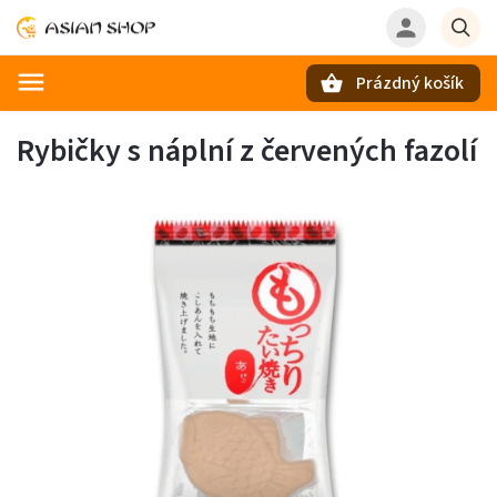
Prázdný košík
Hledat
Rybičky s náplní z červených fazolí