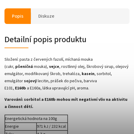
Popis
Diskuze
Detailní popis produktu
Složení:
pasta z červených fazolí, míchaná mouka
(cukr,
pšeničná
mouka),
vejce
, rostlinný olej, škrobový sirup, olejový
emulgátor, modifikovaný škrob, trehalóza,
kasein
, sorbitol,
emulgátor
sojový
lecitin, prášek do pečiva, barviva
E101,
E160b
a E160a, látka upravující pH, aroma.
Varování: sorbitol a E160b mohou mít negativní vliv na aktivitu
a činnost dětí.
Energetická hodnota na 100g
Energie
971 kJ / 232 kcal