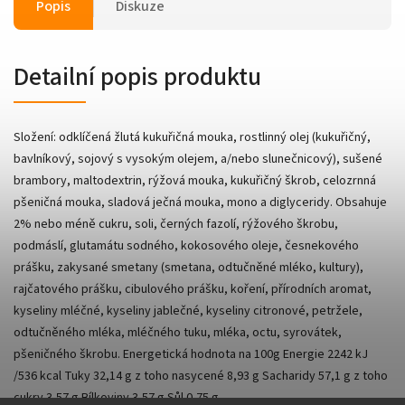
Popis
Diskuze
Detailní popis produktu
Složení: odklíčená žlutá kukuřičná mouka, rostlinný olej (kukuřičný,
bavlníkový, sojový s vysokým olejem, a/nebo slunečnicový), sušené
brambory, maltodextrin, rýžová mouka, kukuřičný škrob, celozrnná
pšeničná mouka, sladová ječná mouka, mono a diglyceridy. Obsahuje
2% nebo méně cukru, soli, černých fazolí, rýžového škrobu,
podmáslí, glutamátu sodného, kokosového oleje, česnekového
prášku, zakysané smetany (smetana, odtučněné mléko, kultury),
rajčatového prášku, cibulového prášku, koření, přírodních aromat,
kyseliny mléčné, kyseliny jablečné, kyseliny citronové, petržele,
odtučněného mléka, mléčného tuku, mléka, octu, syrovátek,
pšeničného škrobu. Energetická hodnota na 100g Energie 2242 kJ
/536 kcal Tuky 32,14 g z toho nasycené 8,93 g Sacharidy 57,1 g z toho
cukry 3,57 g Bílkoviny 3,57 g Sůl 0,75 g