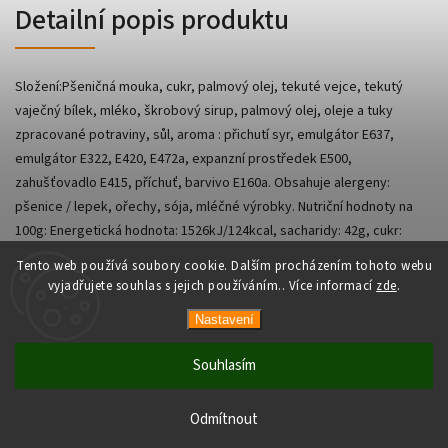
Detailní popis produktu
Složení:Pšeničná mouka, cukr, palmový olej, tekuté vejce, tekutý
vaječný bílek, mléko, škrobový sirup, palmový olej, oleje a tuky
zpracované potraviny, sůl, aroma : přichutí syr, emulgátor E637,
emulgátor E322, E420, E472a, expanzní prostředek E500,
zahušťovadlo E415, příchuť, barvivo E160a. Obsahuje alergeny:
pšenice / lepek, ořechy, sója, mléčné výrobky. Nutriční hodnoty na
100g: Energetická hodnota: 1526kJ/124kcal, sacharidy: 42g, cukr:
16,5g, tuk: 18g, nasycený tuk: 3,3g, protein: 8,4g, sůl: 286mg
Tento web používá soubory cookie. Dalším procházením tohoto webu
vyjadřujete souhlas s jejich používáním.. Více informací
zde
.
Nastavení
Copyright 2026
AsianShop
. Všechna práva vyhrazena.
Vytvořil
Shoptet
| Design
Shoptak.cz
Souhlasím
Odmítnout