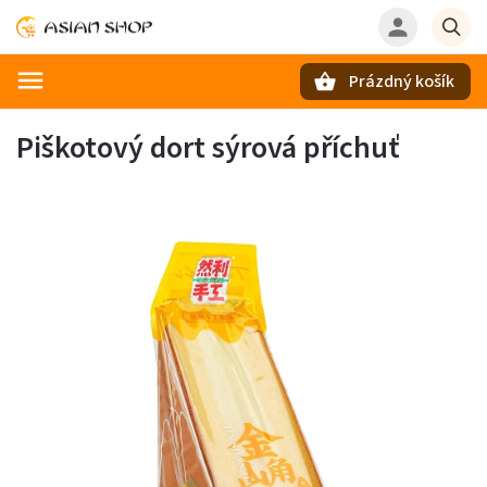
Prázdný košík
Hledat
Piškotový dort sýrová příchuť