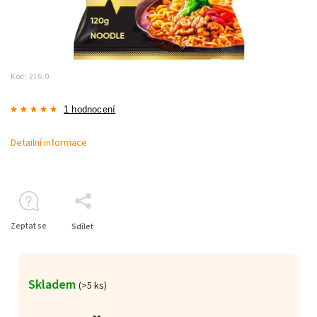
Kód:
216.0
1 hodnocení
Detailní informace
Zeptat se
Sdílet
Skladem
(>5 ks)