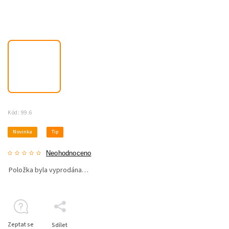
Kód:
99.6
Novinka
Tip
Neohodnoceno
Položka byla vyprodána…
Zeptat se
Sdílet