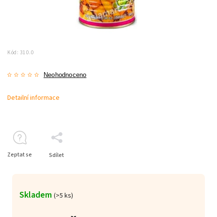
Kód:
310.0
Neohodnoceno
Detailní informace
Zeptat se
Sdílet
Skladem
(>5 ks)