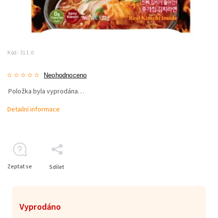
Kód:
311.0
Neohodnoceno
Položka byla vyprodána…
Detailní informace
Zeptat se
Sdílet
Vyprodáno