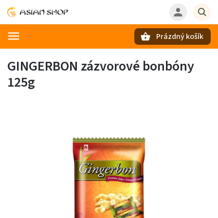
Prázdný košík
Hledat
GINGERBON zázvorové bonbóny
125g