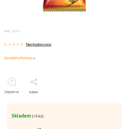
Kód:
315.0
Neohodnoceno
Detailní informace
Zeptat se
Sdílet
Skladem
(>5 ks)