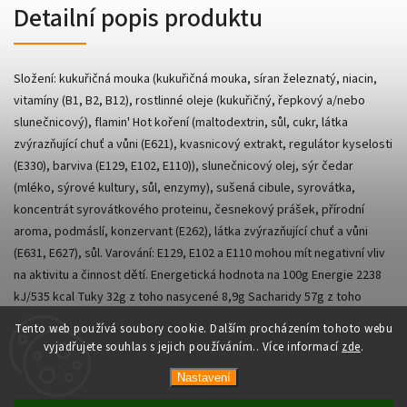
Detailní popis produktu
Složení: kukuřičná mouka (kukuřičná mouka, síran železnatý, niacin,
vitamíny (B1, B2, B12), rostlinné oleje (kukuřičný, řepkový a/nebo
slunečnicový), flamin' Hot koření (maltodextrin, sůl, cukr, látka
zvýrazňující chuť a vůni (E621), kvasnicový extrakt, regulátor kyselosti
(E330), barviva (E129, E102, E110)), slunečnicový olej, sýr čedar
(mléko, sýrové kultury, sůl, enzymy), sušená cibule, syrovátka,
koncentrát syrovátkového proteinu, česnekový prášek, přírodní
aroma, podmáslí, konzervant (E262), látka zvýrazňující chuť a vůni
(E631, E627), sůl. Varování: E129, E102 a E110 mohou mít negativní vliv
na aktivitu a činnost dětí. Energetická hodnota na 100g Energie 2238
kJ/535 kcal Tuky 32g z toho nasycené 8,9g Sacharidy 57g z toho
cukry 4g Bílkoviny 7g Sůl 3g
Tento web používá soubory cookie. Dalším procházením tohoto webu
vyjadřujete souhlas s jejich používáním.. Více informací
zde
.
Nastavení
Copyright 2026
AsianShop
. Všechna práva vyhrazena.