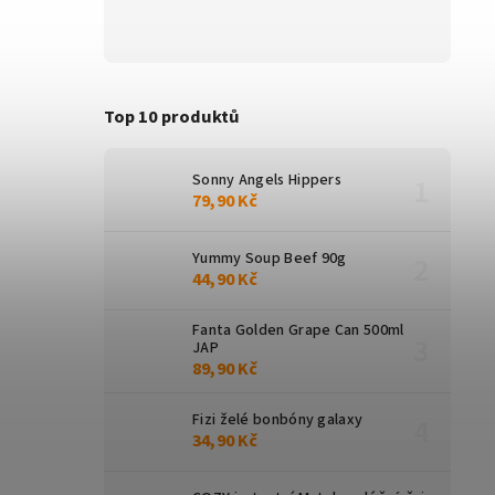
Top 10 produktů
Sonny Angels Hippers
79,90 Kč
Yummy Soup Beef 90g
44,90 Kč
Fanta Golden Grape Can 500ml
JAP
89,90 Kč
Fizi želé bonbóny galaxy
34,90 Kč