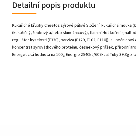
Detailní popis produktu
Kukuřičné křupky Cheetos sýrové pálivé Složení: kukuřičná mouka (kuk
(kukuřičný, řepkový a/nebo slunečnicový), flamin' Hot koření (maltodex
regulátor kyselosti (E330), barviva (E129, E102, E110)), slunečnicový
koncentrát syrovátkového proteinu, česnekový prášek, přírodní aroma
Energetická hodnota na 100g Energie 2540kJ/607kcal Tuky 39,3g z to