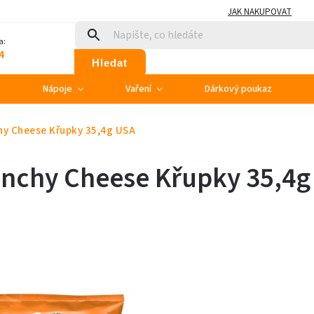
JAK NAKUPOVAT
a:
4
Hledat
e
Nápoje
Vaření
Dárkový poukaz
hy Cheese Křupky 35,4g USA
unchy Cheese Křupky 35,4g