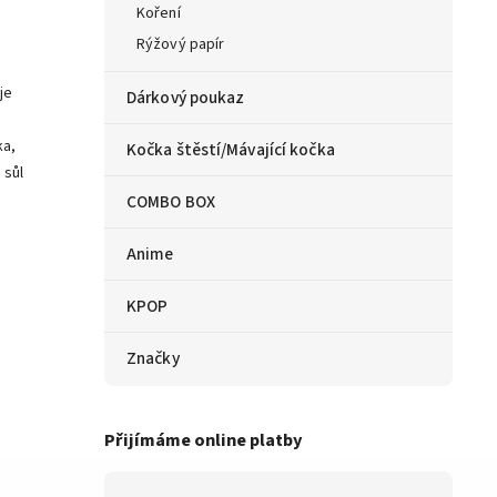
Koření
Rýžový papír
je
Dárkový poukaz
ka,
Kočka štěstí/Mávající kočka
 sůl
COMBO BOX
Anime
KPOP
Značky
Přijímáme online platby