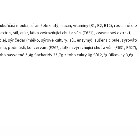
uřičná mouka, síran železnatý, niacin, vitamíny (B1, B2, B12), rostlinné ole
trin, sůl, cukr, látka zvýrazňující chuť a vůni (E621), kvasnicový extrakt,
 olej, sýr čedar (mléko, sýrové kultury, sůl, enzymy), sušená cibule, syrovát
, podmáslí, konzervant (E262), látka zvýrazňující chuť a vůni (E631, E627),
ho nasycené 5,4g Sacharidy 35,7g z toho cukry 0g Sůl 2,2g Bílkoviny 3,6g