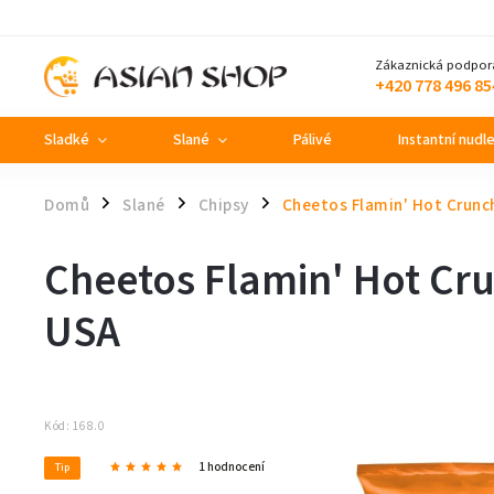
Zákaznická podpor
+420 778 496 85
Sladké
Slané
Pálivé
Instantní nudl
Domů
Slané
Chipsy
Cheetos Flamin' Hot Crunc
/
/
/
Cheetos Flamin' Hot Cr
USA
Kód:
168.0
1 hodnocení
Tip