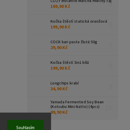
COZY instantní Matcha mléčný čaj
169,90 Kč
Kočka štěstí statická oranžová
199,90 Kč
COCK kari pasta žlutá 50g
29,90 Kč
Kočka štěstí 3in1 bílá
199,90 Kč
Longchips krabí
34,90 Kč
Yamada Fermented Soy Bean
(Kotsubu Mini Natto) (4pcs)
99,90 Kč
Souhlasím