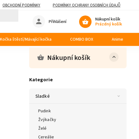
OBCHODNÍ PODMÍNKY
PODMÍNKY OCHRANY OSOBNÍCH ÚDAJŮ
Nákupní košík
Přihlášení
Prázdný košík
Kočka štěstí/Mávající kočka
COMBO BOX
Anime
Nákupní košík
Kategorie
Sladké
Pudink
Žvýkačky
Želé
Cereálie