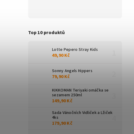
Top 10 produktů
Lotte Pepero Stray Kids
49,90 Kč
Sonny Angels Hippers
79,90 Kč
KIKKOMAN Teriyaki omáčka se
sezamem 250ml
149,90 Kč
Sada Vánočních Vidliček a Lžiček
4ks
179,90 Kč