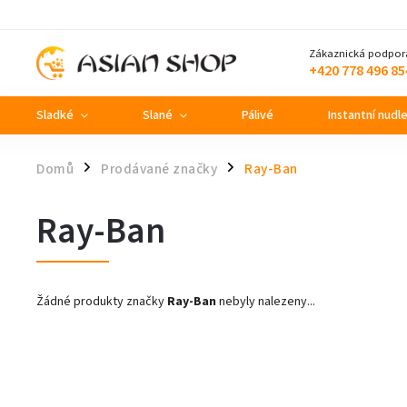
Zákaznická podpor
+420 778 496 85
Sladké
Slané
Pálivé
Instantní nudl
Domů
Prodávané značky
Ray-Ban
/
/
Ray-Ban
Žádné produkty značky
Ray-Ban
nebyly nalezeny...