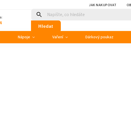
JAK NAKUPOVAT
OB
a:
4
Hledat
e
Nápoje
Vaření
Dárkový poukaz