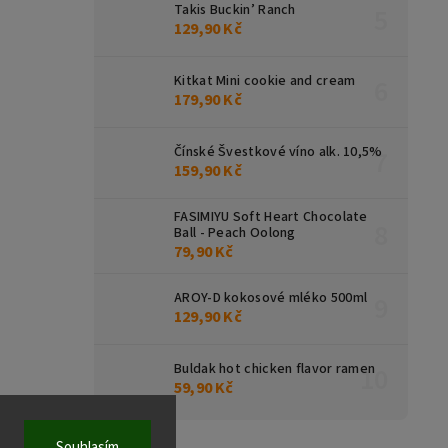
Takis Buckin’ Ranch
129,90 Kč
Kitkat Mini cookie and cream
179,90 Kč
Čínské Švestkové víno alk. 10,5%
159,90 Kč
FASIMIYU Soft Heart Chocolate
Ball - Peach Oolong
79,90 Kč
AROY-D kokosové mléko 500ml
129,90 Kč
Buldak hot chicken flavor ramen
59,90 Kč
Souhlasím