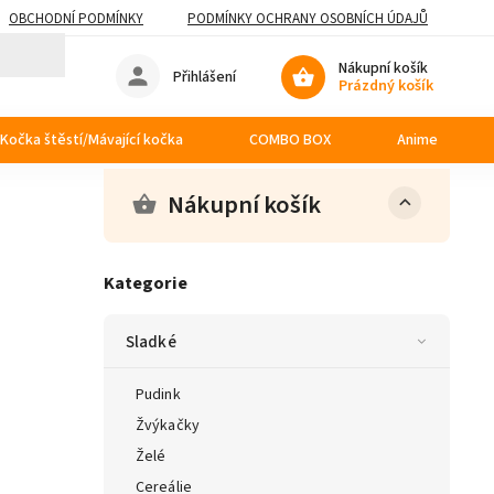
OBCHODNÍ PODMÍNKY
PODMÍNKY OCHRANY OSOBNÍCH ÚDAJŮ
Nákupní košík
Přihlášení
Prázdný košík
Kočka štěstí/Mávající kočka
COMBO BOX
Anime
Nákupní košík
Kategorie
Sladké
Pudink
Žvýkačky
Želé
Cereálie