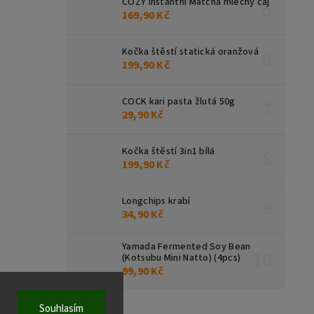
COZY instantní Matcha mléčný čaj
169,90 Kč
Kočka štěstí statická oranžová
199,90 Kč
COCK kari pasta žlutá 50g
29,90 Kč
Kočka štěstí 3in1 bílá
199,90 Kč
Longchips krabí
34,90 Kč
Yamada Fermented Soy Bean
(Kotsubu Mini Natto) (4pcs)
99,90 Kč
Souhlasím