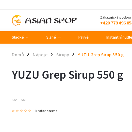
Zákaznická podpor
+420 778 496 85
Sladké
Slané
Pálivé
Instantní nudl
Domů
Nápoje
Sirupy
YUZU Grep Sirup 550 g
/
/
/
YUZU Grep Sirup 550 g
Kód:
1561
Neohodnoceno