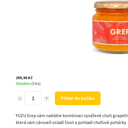
299,90 Kč
Skladem
(3 ks)
Přidat do košíku
YUZU Grep vám nabídne kombinaci vyvážené chuti grapefru
která vám zároveň osladí život a pohladí chuťové pohárky.