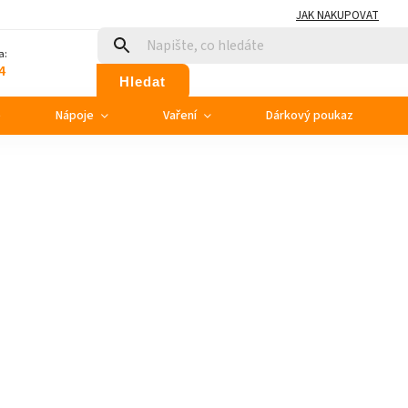
JAK NAKUPOVAT
a:
4
Hledat
e
Nápoje
Vaření
Dárkový poukaz