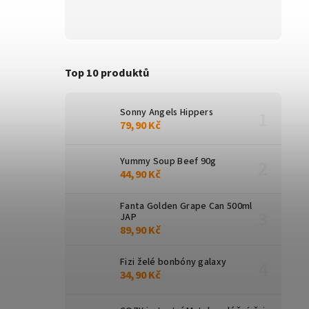
Top 10 produktů
Sonny Angels Hippers
79,90 Kč
Yummy Soup Beef 90g
44,90 Kč
Fanta Golden Grape Can 500ml
JAP
89,90 Kč
Fizi želé bonbóny galaxy
34,90 Kč