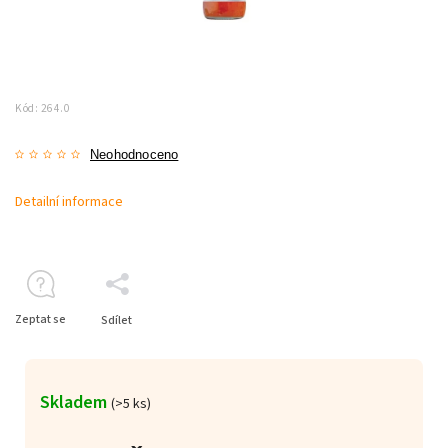
Kód:
264.0
Neohodnoceno
Detailní informace
Zeptat se
Sdílet
Skladem
(>5 ks)