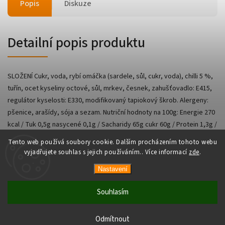
Popis
Diskuze
Detailní popis produktu
SLOŽENÍ Cukr, voda, rybí omáčka (sardele, sůl, cukr, voda), chilli 5 %,
tuřín, ocet kyseliny octové, sůl, mrkev, česnek, zahušťovadlo: E415,
regulátor kyselosti: E330, modifikovaný tapiokový škrob. Alergeny:
pšenice, arašídy, sója a sezam. Nutriční hodnoty na 100g: Energie 270
kcal / Tuk 0,5g nasycené 0,1g / Sacharidy 65g cukr 60g / Protein 1,3g /
Sůl 4,7g
Tento web používá soubory cookie. Dalším procházením tohoto webu
vyjadřujete souhlas s jejich používáním.. Více informací
zde
.
Nastavení
Copyright 2026
AsianShop
. Všechna práva vyhrazena.
Vytvořil
Shoptet
| Design
Shoptak.cz
Souhlasím
Odmítnout