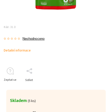
Kód:
31.0
Neohodnoceno
Detailní informace
Zeptat se
Sdílet
Skladem
(5 ks)