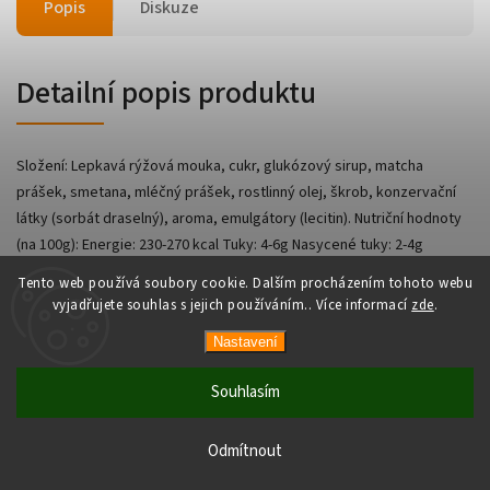
Popis
Diskuze
Detailní popis produktu
Složení: Lepkavá rýžová mouka, cukr, glukózový sirup, matcha
prášek, smetana, mléčný prášek, rostlinný olej, škrob, konzervační
látky (sorbát draselný), aroma, emulgátory (lecitin). Nutriční hodnoty
(na 100g): Energie: 230-270 kcal Tuky: 4-6g Nasycené tuky: 2-4g
Sacharidy: 50-60g Cukry: 25-30g Bílkoviny: 2-4g Sůl: 0.1-0.3g
Tento web používá soubory cookie. Dalším procházením tohoto webu
vyjadřujete souhlas s jejich používáním.. Více informací
zde
.
Nastavení
Copyright 2026
AsianShop
. Všechna práva vyhrazena.
Vytvořil
Shoptet
| Design
Shoptak.cz
Souhlasím
Odmítnout