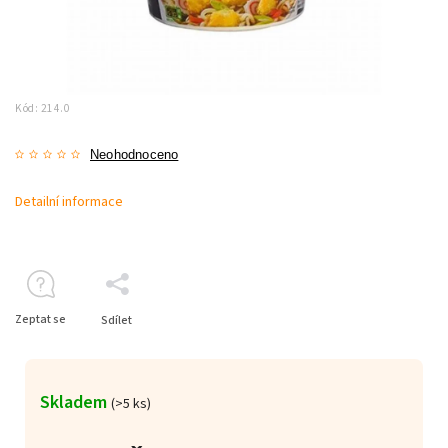
Kód:
214.0
Neohodnoceno
Detailní informace
Zeptat se
Sdílet
Skladem
(>5 ks)