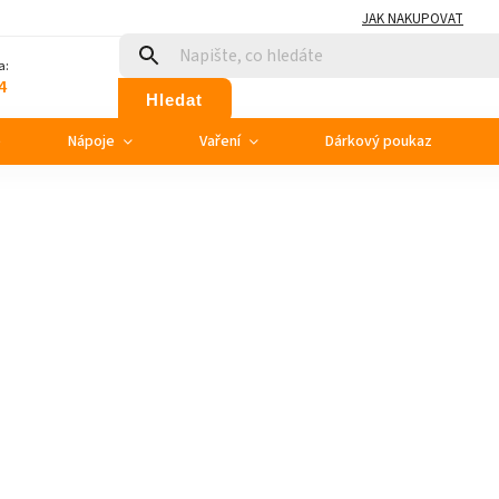
JAK NAKUPOVAT
a:
4
Hledat
e
Nápoje
Vaření
Dárkový poukaz