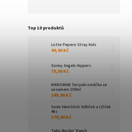
Top 10 produktů
Lotte Pepero Stray Kids
49,90 Kč
Sonny Angels Hippers
79,90 Kč
KIKKOMAN Teriyaki omáčka se
sezamem 250ml
149,90 Kč
Sada Vánočních Vidliček a Lžiček
4ks
179,90 Kč
Takis Buckin’ Ranch