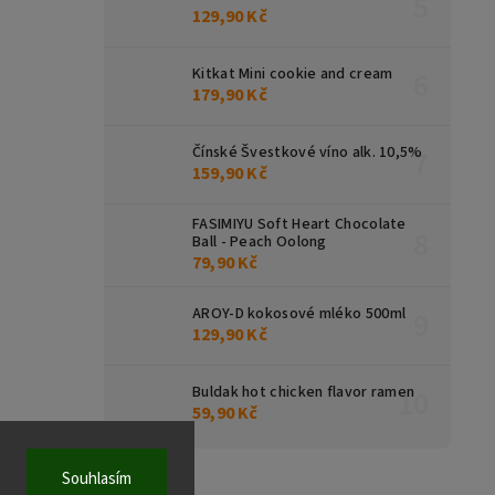
129,90 Kč
Kitkat Mini cookie and cream
179,90 Kč
Čínské Švestkové víno alk. 10,5%
159,90 Kč
FASIMIYU Soft Heart Chocolate
Ball - Peach Oolong
79,90 Kč
AROY-D kokosové mléko 500ml
129,90 Kč
Buldak hot chicken flavor ramen
59,90 Kč
Souhlasím