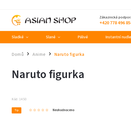
Zákaznická podpor
+420 778 496 85
Sladké
Slané
Pálivé
Instantní nudl
Domů
Anime
Naruto figurka
/
/
Naruto figurka
Kód:
1450
Neohodnoceno
Tip