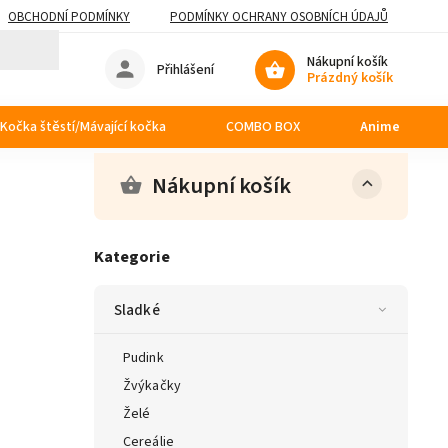
OBCHODNÍ PODMÍNKY
PODMÍNKY OCHRANY OSOBNÍCH ÚDAJŮ
Nákupní košík
Přihlášení
Prázdný košík
Kočka štěstí/Mávající kočka
COMBO BOX
Anime
Nákupní košík
Kategorie
Sladké
Pudink
Žvýkačky
Želé
Cereálie