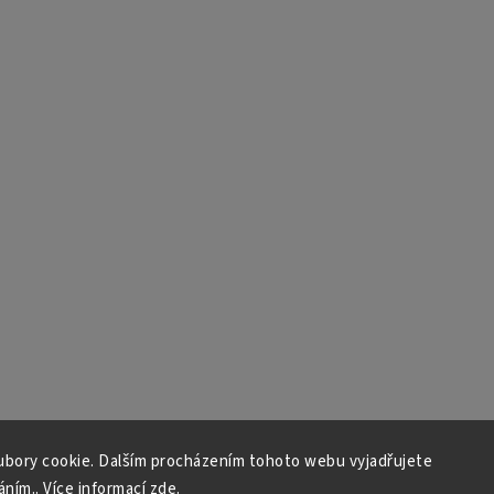
bory cookie. Dalším procházením tohoto webu vyjadřujete
áním.. Více informací
zde
.