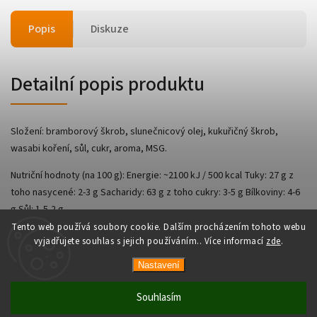
Popis
Diskuze
Detailní popis produktu
Složení: bramborový škrob, slunečnicový olej, kukuřičný škrob,
wasabi koření, sůl, cukr, aroma, MSG.
Nutriční hodnoty (na 100 g): Energie: ~2100 kJ / 500 kcal Tuky: 27 g z
toho nasycené: 2-3 g Sacharidy: 63 g z toho cukry: 3-5 g Bílkoviny: 4-6
g Sůl: 1,5-2 g
Tento web používá soubory cookie. Dalším procházením tohoto webu
vyjadřujete souhlas s jejich používáním.. Více informací
zde
.
Nastavení
Copyright 2026
AsianShop
. Všechna práva vyhrazena.
Vytvořil
Shoptet
| Design
Shoptak.cz
Souhlasím