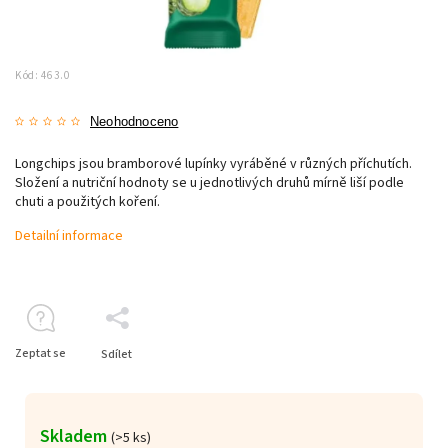
Kód:
463.0
Neohodnoceno
Longchips jsou bramborové lupínky vyráběné v různých příchutích.
Složení a nutriční hodnoty se u jednotlivých druhů mírně liší podle
chuti a použitých koření.
Detailní informace
Zeptat se
Sdílet
Skladem
(>5 ks)