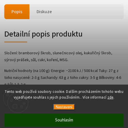
Popis
Diskuze
Detailní popis produktu
Složení: bramborový škrob, slunečnicový olej, kukuřičný škrob,
sýrový prášek, sůl, cukr, koření, MSG.
Nutriční hodnoty (na 100 g): Energie: ~2100 kJ / 500 kcal Tuky: 27 g z
toho nasycené: 2-3 g Sacharidy: 63 g z toho cukry: 3-5 g Bílkoviny: 4-6
g Sůl: 1,5-2 g
Tento web používá soubory cookie. Dalším procházením tohoto webu
vyjadřujete souhlas s jejich používáním.. Více informací
zde
.
Nastavení
Copyright 2026
AsianShop
. Všechna práva vyhrazena.
Vytvořil
Shoptet
| Design
Shoptak.cz
Souhlasím