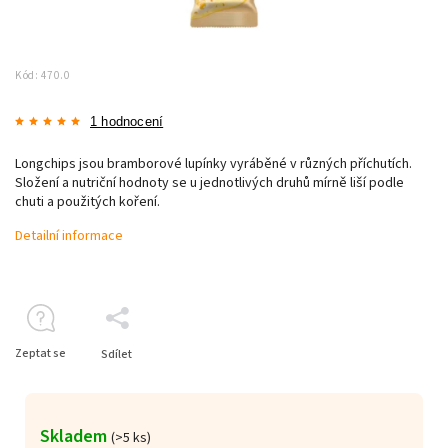
Kód:
470.0
1 hodnocení
Longchips jsou bramborové lupínky vyráběné v různých příchutích.
Složení a nutriční hodnoty se u jednotlivých druhů mírně liší podle
chuti a použitých koření.
Detailní informace
Zeptat se
Sdílet
Skladem
(>5 ks)