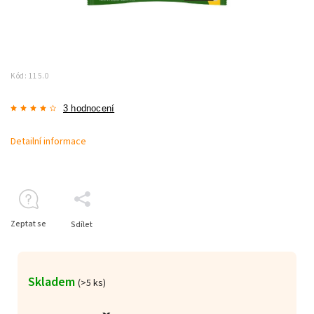
Kód:
115.0
3 hodnocení
Detailní informace
Zeptat se
Sdílet
Skladem
(>5 ks)