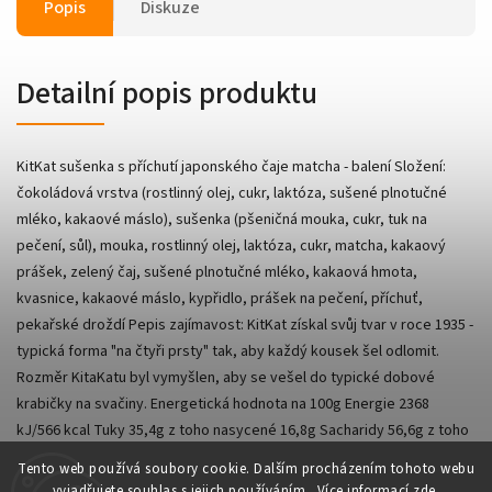
Popis
Diskuze
Detailní popis produktu
KitKat sušenka s příchutí japonského čaje matcha - balení Složení:
čokoládová vrstva (rostlinný olej, cukr, laktóza, sušené plnotučné
mléko, kakaové máslo), sušenka (pšeničná mouka, cukr, tuk na
pečení, sůl), mouka, rostlinný olej, laktóza, cukr, matcha, kakaový
prášek, zelený čaj, sušené plnotučné mléko, kakaová hmota,
kvasnice, kakaové máslo, kypřidlo, prášek na pečení, příchuť,
pekařské droždí Pepis zajímavost: KitKat získal svůj tvar v roce 1935 -
typická forma "na čtyři prsty" tak, aby každý kousek šel odlomit.
Rozměr KitaKatu byl vymyšlen, aby se vešel do typické dobové
krabičky na svačiny. Energetická hodnota na 100g Energie 2368
kJ/566 kcal Tuky 35,4g z toho nasycené 16,8g Sacharidy 56,6g z toho
cukry 23,9g Bílkoviny 6g Sůl 0,1g
Tento web používá soubory cookie. Dalším procházením tohoto webu
vyjadřujete souhlas s jejich používáním.. Více informací
zde
.