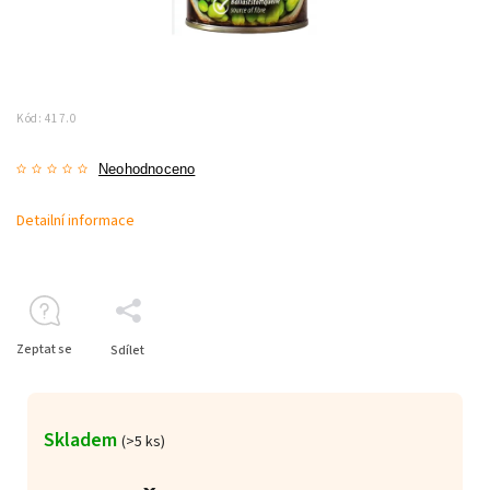
Kód:
417.0
Neohodnoceno
Detailní informace
Zeptat se
Sdílet
Skladem
(>5 ks)