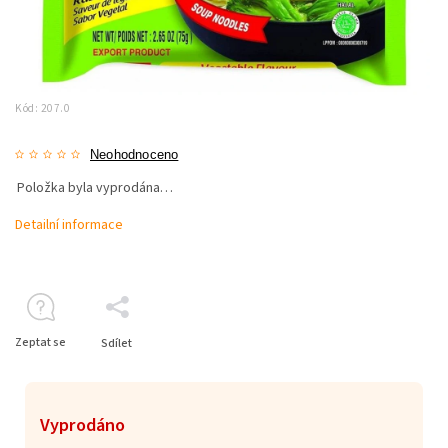
Kód:
207.0
Neohodnoceno
Položka byla vyprodána…
Detailní informace
Zeptat se
Sdílet
Vyprodáno