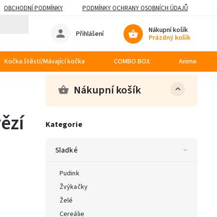
OBCHODNÍ PODMÍNKY
PODMÍNKY OCHRANY OSOBNÍCH ÚDAJŮ
Nákupní košík
Přihlášení
Prázdný košík
Kočka štěstí/Mávající kočka
COMBO BOX
Anime
Nákupní košík
ězí
Kategorie
Sladké
Pudink
Žvýkačky
Želé
Cereálie