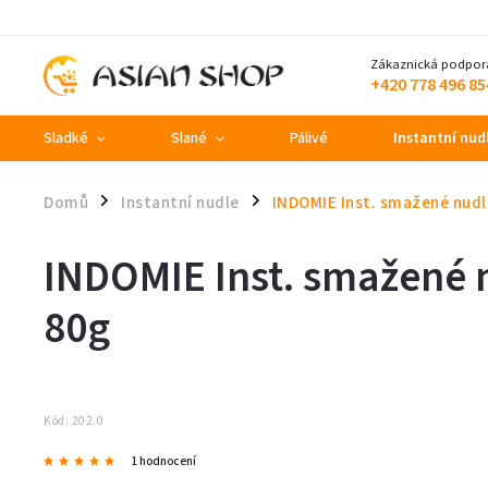
Zákaznická podpor
+420 778 496 85
Sladké
Slané
Pálivé
Instantní nud
Domů
Instantní nudle
INDOMIE Inst. smažené nud
/
/
INDOMIE Inst. smažené 
80g
Kód:
202.0
1 hodnocení