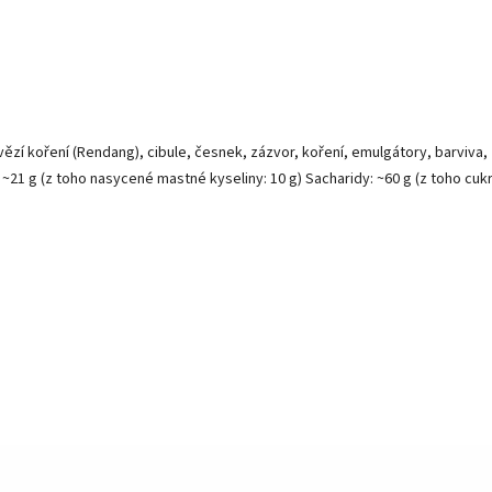
ězí koření (Rendang), cibule, česnek, zázvor, koření, emulgátory, barviva,
 ~21 g (z toho nasycené mastné kyseliny: 10 g) Sacharidy: ~60 g (z toho cukr