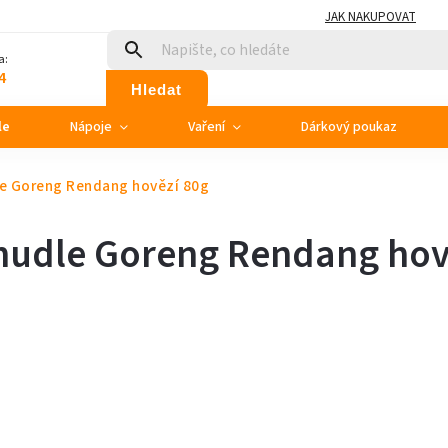
JAK NAKUPOVAT
a:
4
Hledat
le
Nápoje
Vaření
Dárkový poukaz
le Goreng Rendang hovězí 80g
nudle Goreng Rendang hov