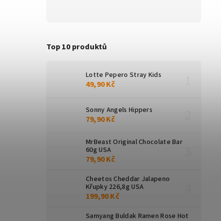
Top 10 produktů
Lotte Pepero Stray Kids
49,90 Kč
Sonny Angels Hippers
79,90 Kč
MrBeast Original Chocolate Bar
60g USA
79,90 Kč
Cheetos Cheddar Jalapeno
Křupky 226,8g USA
199,90 Kč
Samyang Buldak Ramen Rose Hot