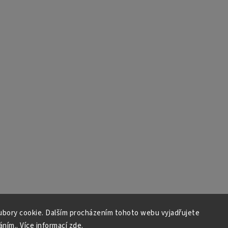
bory cookie. Dalším procházením tohoto webu vyjadřujete
áním.. Více informací
zde
.