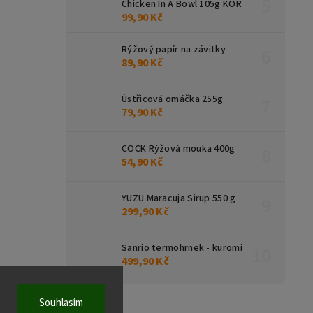
Chicken In A Bowl 105g KOR
99,90 Kč
Rýžový papír na závitky
89,90 Kč
Ústřicová omáčka 255g
79,90 Kč
COCK Rýžová mouka 400g
54,90 Kč
YUZU Maracuja Sirup 550 g
299,90 Kč
Sanrio termohrnek - kuromi
499,90 Kč
Souhlasím