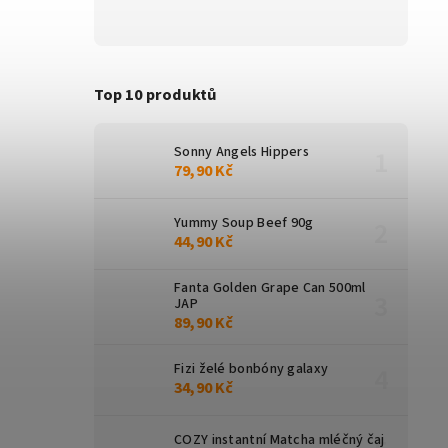
Top 10 produktů
Sonny Angels Hippers
79,90 Kč
Yummy Soup Beef 90g
44,90 Kč
Fanta Golden Grape Can 500ml
JAP
89,90 Kč
Fizi želé bonbóny galaxy
34,90 Kč
COZY instantní Matcha mléčný čaj