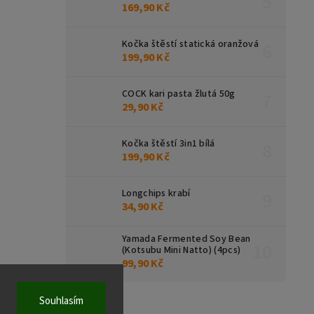
169,90 Kč
Kočka štěstí statická oranžová
199,90 Kč
COCK kari pasta žlutá 50g
29,90 Kč
Kočka štěstí 3in1 bílá
199,90 Kč
Longchips krabí
34,90 Kč
Yamada Fermented Soy Bean
(Kotsubu Mini Natto) (4pcs)
99,90 Kč
Souhlasím