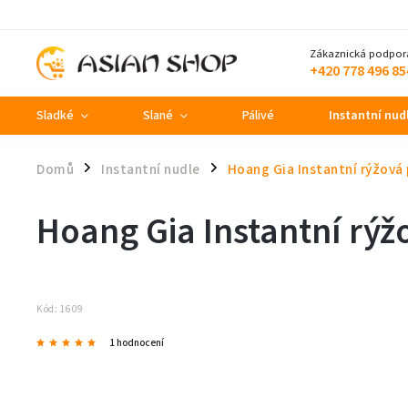
Zákaznická podpor
+420 778 496 85
Sladké
Slané
Pálivé
Instantní nud
Domů
Instantní nudle
Hoang Gia Instantní rýžová p
/
/
Hoang Gia Instantní rýžo
Kód:
1609
1 hodnocení