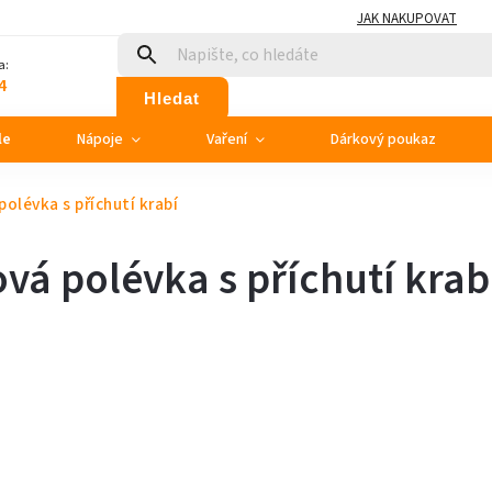
JAK NAKUPOVAT
a:
4
Hledat
le
Nápoje
Vaření
Dárkový poukaz
olévka s příchutí krabí
vá polévka s příchutí krab