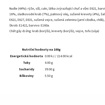
Nudle (44%): rýže, sůl, cukr, látka zvýrazňující chuť a vůni: E621, bar
16%, sladkovodní krab (7%), palmový olej, sušené krevety (4%), šalotk
E621, E627, E631, sušená vejce, sušená zelenina (jarní cibulka, chilli
škrob: E1422, barvivo: E160a.
Chất gây dị ứng: krab (korýši), krevety (korýši), vejce, tofu (sója)
Nutriční hodnoty na 100g
Energetická hodnota
0.00 kJ / 214.00 kcal
Tuky
4.00 g
Sacharidy
39.00 g
Bílkoviny
5.50 g