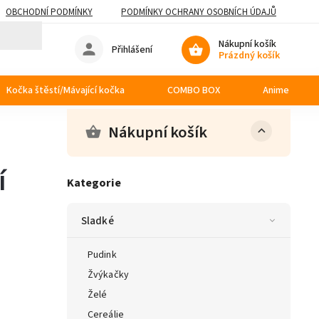
OBCHODNÍ PODMÍNKY
PODMÍNKY OCHRANY OSOBNÍCH ÚDAJŮ
Nákupní košík
Přihlášení
Prázdný košík
Kočka štěstí/Mávající kočka
COMBO BOX
Anime
Nákupní košík
í
Kategorie
Sladké
Pudink
Žvýkačky
Želé
Cereálie