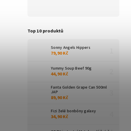
Top 10 produktů
Sonny Angels Hippers
79,90 Kč
Yummy Soup Beef 90g
44,90 Kč
Fanta Golden Grape Can 500ml
JAP
89,90 Kč
Fizi želé bonbóny galaxy
34,90 Kč