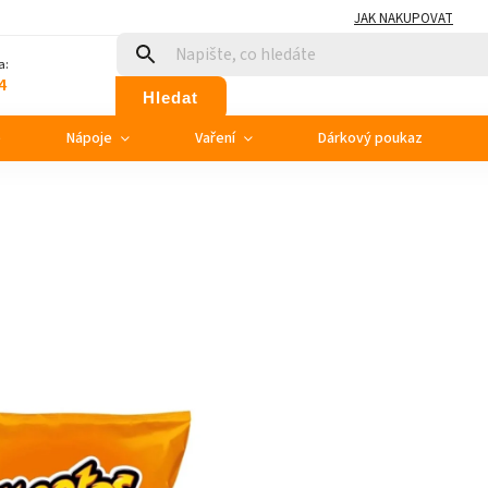
JAK NAKUPOVAT
a:
4
Hledat
e
Nápoje
Vaření
Dárkový poukaz