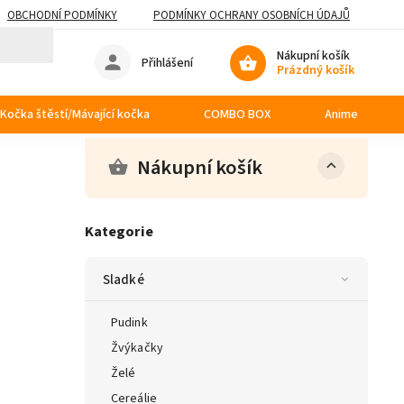
OBCHODNÍ PODMÍNKY
PODMÍNKY OCHRANY OSOBNÍCH ÚDAJŮ
Nákupní košík
Přihlášení
Prázdný košík
Kočka štěstí/Mávající kočka
COMBO BOX
Anime
Nákupní košík
Kategorie
Sladké
Pudink
Žvýkačky
Želé
Cereálie