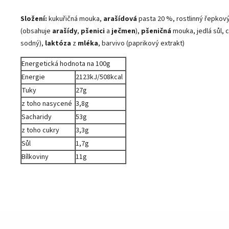
Složení:
kukuřičná mouka
,
arašídová
pasta 20 %, rostlinný řepkový
(obsahuje
arašídy
,
pšenici
a
ječmen
),
pšeničná
mouka, jedlá sůl, c
sodný),
laktóza
z
mléka
, barvivo (paprikový extrakt)
Energetická hodnota na 100g
Energie
2123kJ/508kcal
Tuky
27g
z toho nasycené
3,8g
Sacharidy
53g
z toho cukry
3,3g
Sůl
1,7g
Bílkoviny
11g