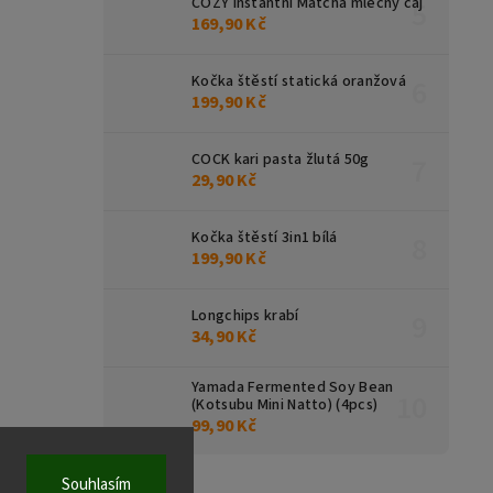
COZY instantní Matcha mléčný čaj
169,90 Kč
Kočka štěstí statická oranžová
199,90 Kč
COCK kari pasta žlutá 50g
29,90 Kč
Kočka štěstí 3in1 bílá
199,90 Kč
Longchips krabí
34,90 Kč
Yamada Fermented Soy Bean
(Kotsubu Mini Natto) (4pcs)
99,90 Kč
Souhlasím