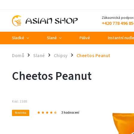
Zákaznická podpor
+420 778 496 85
Sladké
Slané
Pálivé
Instantní nudl
Domů
Slané
Chipsy
Cheetos Peanut
/
/
/
Cheetos Peanut
Kód:
1588
3 hodnocení
Novinka