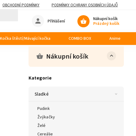
OBCHODNÍ PODMÍNKY
PODMÍNKY OCHRANY OSOBNÍCH ÚDAJŮ
Nákupní košík
Přihlášení
Prázdný košík
Kočka štěstí/Mávající kočka
COMBO BOX
Anime
Nákupní košík
Kategorie
Sladké
Pudink
Žvýkačky
Želé
Cereálie