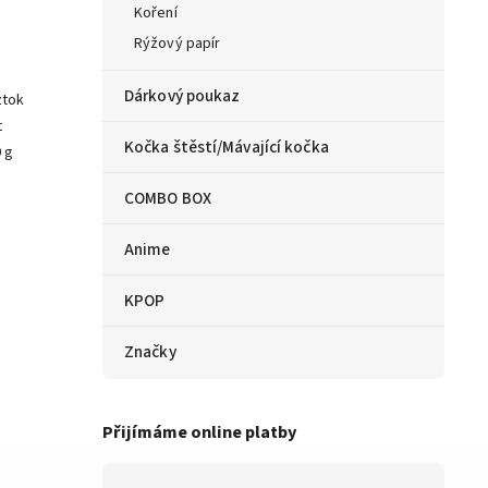
Koření
Rýžový papír
Dárkový poukaz
ztok
t
Kočka štěstí/Mávající kočka
0 g
COMBO BOX
Anime
KPOP
Značky
Přijímáme online platby