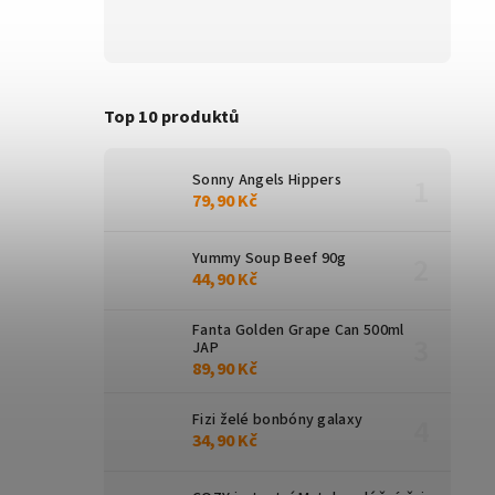
Top 10 produktů
Sonny Angels Hippers
79,90 Kč
Yummy Soup Beef 90g
44,90 Kč
Fanta Golden Grape Can 500ml
JAP
89,90 Kč
Fizi želé bonbóny galaxy
34,90 Kč