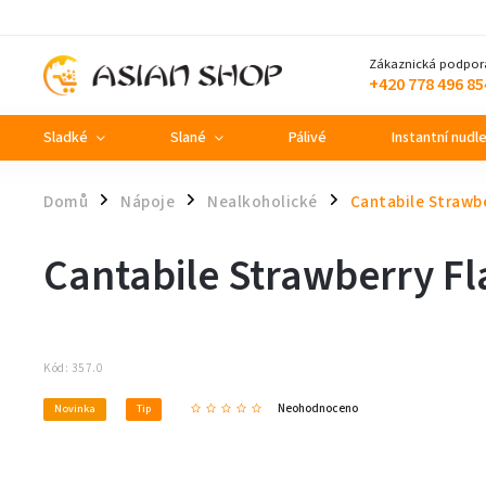
Zákaznická podpor
+420 778 496 85
Sladké
Slané
Pálivé
Instantní nudl
Domů
Nápoje
Nealkoholické
Cantabile Strawb
/
/
/
Cantabile Strawberry F
Kód:
357.0
Neohodnoceno
Novinka
Tip