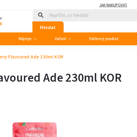
JAK NAKUPOVAT
a:
4
Hledat
e
Nápoje
Vaření
Dárkový poukaz
erry Flavoured Ade 230ml KOR
lavoured Ade 230ml KOR