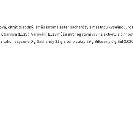
onová, citrát trisodný, směs (aroma ester sacharózy s mastnou kyselinou, ro
 barviva (E129 ). Varování: E129 může mít negativní vliv na aktivitu a činnos
z toho nasycené 0 g Sacharidy 31 g z toho cukry 29 g Bílkoviny 0 g Sůl 0,02