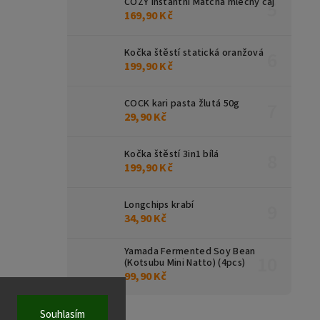
COZY instantní Matcha mléčný čaj
169,90 Kč
Kočka štěstí statická oranžová
199,90 Kč
COCK kari pasta žlutá 50g
29,90 Kč
Kočka štěstí 3in1 bílá
199,90 Kč
Longchips krabí
34,90 Kč
Yamada Fermented Soy Bean
(Kotsubu Mini Natto) (4pcs)
99,90 Kč
Souhlasím