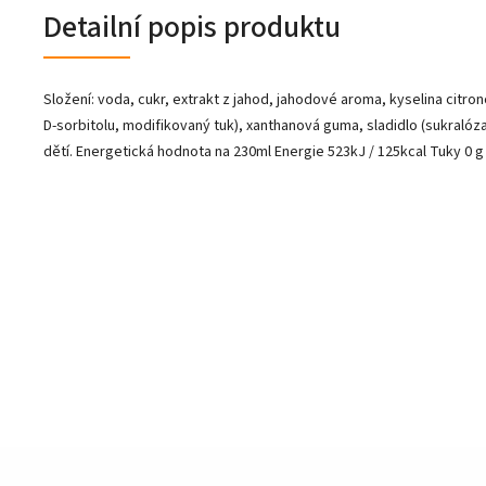
Detailní popis produktu
Složení: voda, cukr, extrakt z jahod, jahodové aroma, kyselina citr
D-sorbitolu, modifikovaný tuk), xanthanová guma, sladidlo (sukralóza),
dětí. Energetická hodnota na 230ml Energie 523kJ / 125kcal Tuky 0 g 